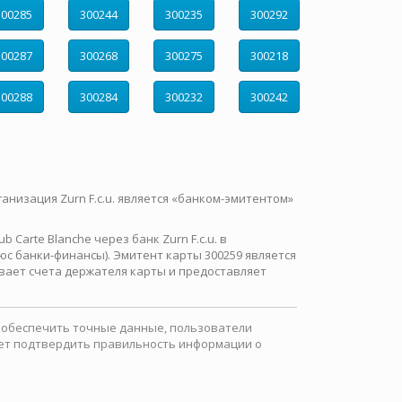
300285
300244
300235
300292
300287
300268
300275
300218
300288
300284
300232
300242
ганизация Zurn F.c.u. является «банком-эмитентом»
Carte Blanche через банк Zurn F.c.u. в
с банки-финансы). Эмитент карты 300259 является
вает счета держателя карты и предоставляет
ы обеспечить точные данные, пользователи
ожет подтвердить правильность информации о