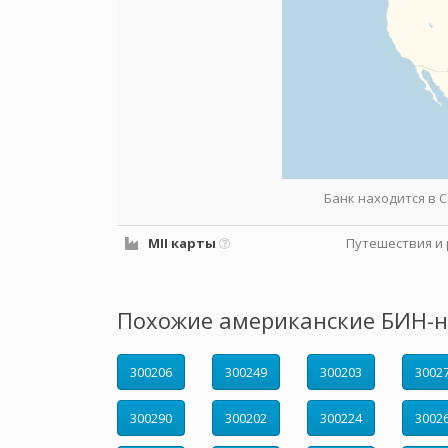
Банк находится в
MII карты
Путешествия и 
Похожие американские БИН-н
300206
300249
300203
3002
300290
300202
300224
3002