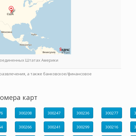
 Соединенных Штатах Америки
развлечения, а также банковское/финансовое
омера карт
76
300208
300247
300236
300277
64
300266
300241
300299
300216