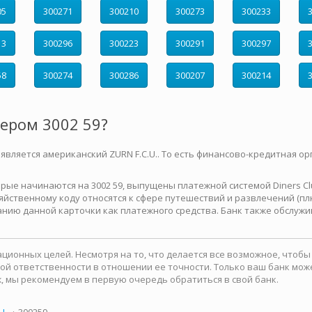
05
300271
300210
300273
300233
13
300296
300223
300291
300297
58
300274
300286
300207
300214
мером 3002 59?
 является американский ZURN F.C.U.. То есть финансово-кредитная ор
е начинаются на 3002 59, выпущены платежной системой Diners Club 
йственному коду относятся к сфере путешествий и развлечений (плю
нию данной карточки как платежного средства. Банк также обслужи
ионных целей. Несмотря на то, что делается все возможное, чтоб
какой ответственности в отношении ее точности. Только ваш банк м
, мы рекомендуем в первую очередь обратиться в свой банк.