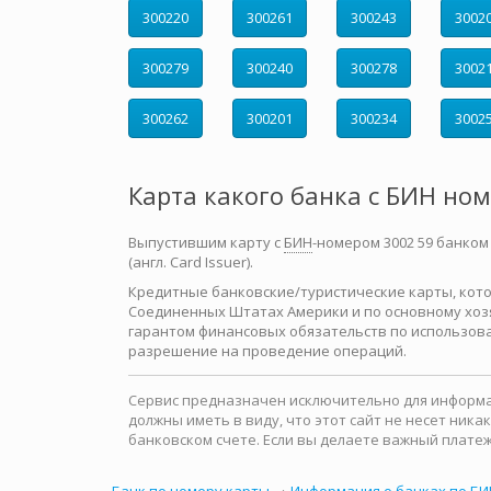
300220
300261
300243
3002
300279
300240
300278
3002
300262
300201
300234
3002
Карта какого банка с БИН но
Выпустившим карту с
БИН
-номером 3002 59 банком
(англ. Card Issuer).
Кредитные банковские/туристические карты, которы
Соединенных Штатах Америки и по основному хозя
гарантом финансовых обязательств по использова
разрешение на проведение операций.
Сервис предназначен исключительно для информац
должны иметь в виду, что этот сайт не несет ни
банковском счете. Если вы делаете важный платеж