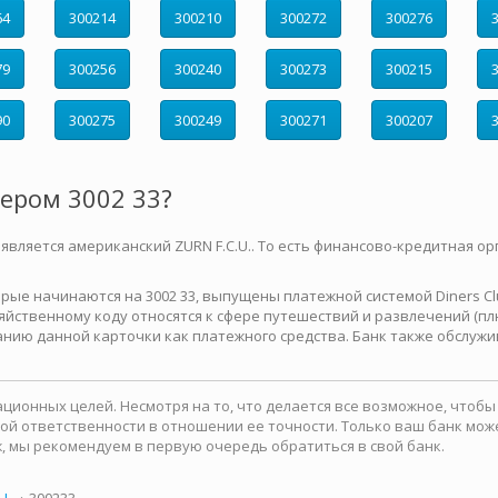
64
300214
300210
300272
300276
79
300256
300240
300273
300215
90
300275
300249
300271
300207
мером 3002 33?
 является американский ZURN F.C.U.. То есть финансово-кредитная ор
е начинаются на 3002 33, выпущены платежной системой Diners Club 
йственному коду относятся к сфере путешествий и развлечений (плю
нию данной карточки как платежного средства. Банк также обслужи
ионных целей. Несмотря на то, что делается все возможное, чтоб
какой ответственности в отношении ее точности. Только ваш банк м
, мы рекомендуем в первую очередь обратиться в свой банк.