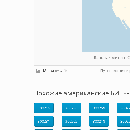
Банк находится в
MII карты
Путешествия и 
Похожие американские БИН-н
300216
300236
300259
3002
300231
300202
300218
3002