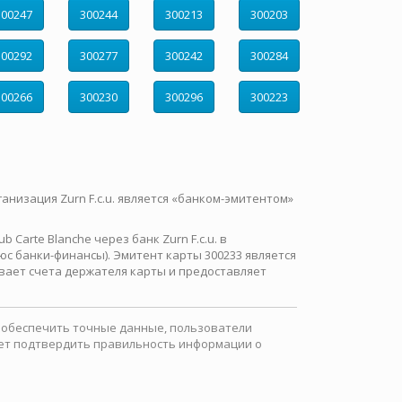
300247
300244
300213
300203
300292
300277
300242
300284
300266
300230
300296
300223
ганизация Zurn F.c.u. является «банком-эмитентом»
Carte Blanche через банк Zurn F.c.u. в
с банки-финансы). Эмитент карты 300233 является
вает счета держателя карты и предоставляет
ы обеспечить точные данные, пользователи
ожет подтвердить правильность информации о