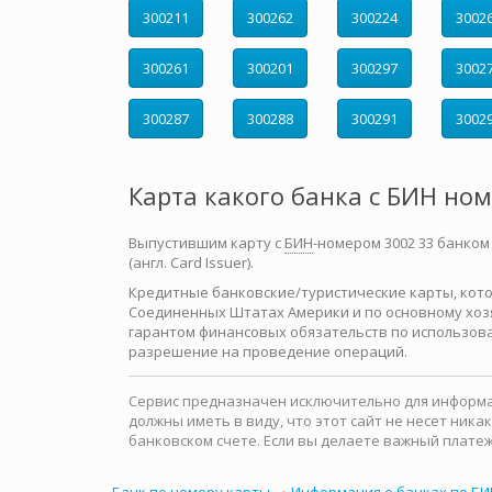
300211
300262
300224
3002
300261
300201
300297
3002
300287
300288
300291
3002
Карта какого банка с БИН но
Выпустившим карту с
БИН
-номером 3002 33 банком
(англ. Card Issuer).
Кредитные банковские/туристические карты, которы
Соединенных Штатах Америки и по основному хозя
гарантом финансовых обязательств по использова
разрешение на проведение операций.
Сервис предназначен исключительно для информац
должны иметь в виду, что этот сайт не несет ни
банковском счете. Если вы делаете важный платеж