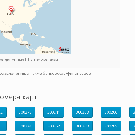
 Соединенных Штатах Америки
развлечения, а также банковское/финансовое
омера карт
22
300278
300241
300208
300206
25
300234
300252
300268
300285