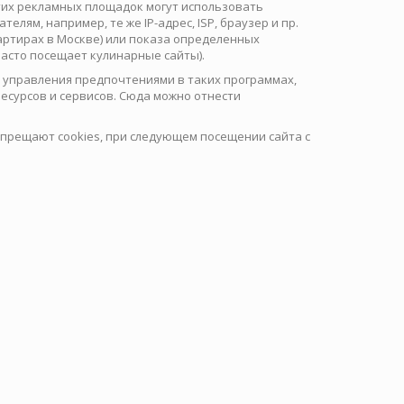
этих рекламных площадок могут использовать
ям, например, те же IP-адрес, ISP, браузер и пр.
артирах в Москве) или показа определенных
асто посещает кулинарные сайты).
 управления предпочтениями в таких программах,
-ресурсов и сервисов. Сюда можно отнести
запрещают cookies, при следующем посещении сайта с