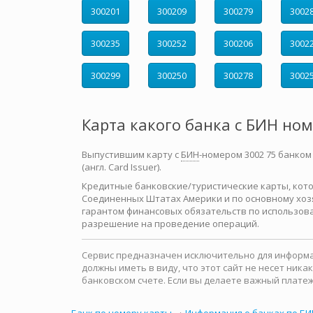
300201
300209
300279
3002
300235
300252
300206
3002
300299
300250
300278
3002
Карта какого банка с БИН но
Выпустившим карту с
БИН
-номером 3002 75 банком
(англ. Card Issuer).
Кредитные банковские/туристические карты, которы
Соединенных Штатах Америки и по основному хозя
гарантом финансовых обязательств по использова
разрешение на проведение операций.
Сервис предназначен исключительно для информац
должны иметь в виду, что этот сайт не несет ни
банковском счете. Если вы делаете важный платеж