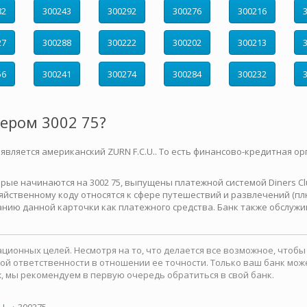
82
300243
300292
300276
300216
27
300288
300222
300202
300213
56
300241
300274
300284
300232
мером 3002 75?
 является американский ZURN F.C.U.. То есть финансово-кредитная ор
е начинаются на 3002 75, выпущены платежной системой Diners Club 
йственному коду относятся к сфере путешествий и развлечений (плю
нию данной карточки как платежного средства. Банк также обслужи
ионных целей. Несмотря на то, что делается все возможное, чтоб
какой ответственности в отношении ее точности. Только ваш банк м
, мы рекомендуем в первую очередь обратиться в свой банк.