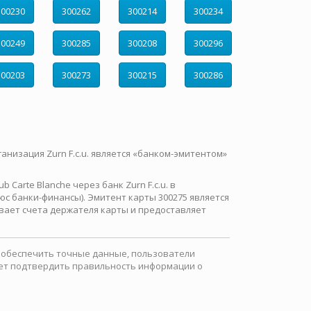
300230
300262
300214
300234
300249
300285
300208
300296
300203
300273
300215
300286
ганизация Zurn F.c.u. является «банком-эмитентом»
Carte Blanche через банк Zurn F.c.u. в
с банки-финансы). Эмитент карты 300275 является
вает счета держателя карты и предоставляет
ы обеспечить точные данные, пользователи
ожет подтвердить правильность информации о