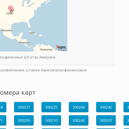
 Соединенных Штатах Америки
развлечения, а также банковское/финансовое
омера карт
58
300237
300225
300264
300242
71
300259
300210
300240
300207