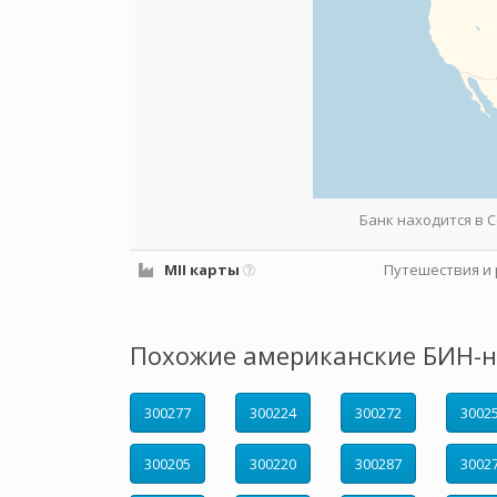
Банк находится в
MII карты
Путешествия и 
Похожие американские БИН-н
300277
300224
300272
3002
300205
300220
300287
3002