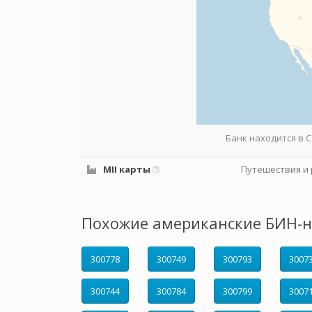
Банк находится в
MII карты
Путешествия и 
Похожие американские БИН-н
300778
300749
300793
3007
300744
300784
300799
3007