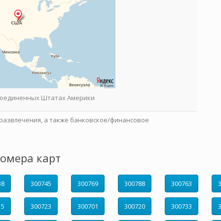
 Соединенных Штатах Америки
развлечения, а также банковское/финансовое
омера карт
38
300745
300769
300788
300763
15
300723
300701
300720
300733