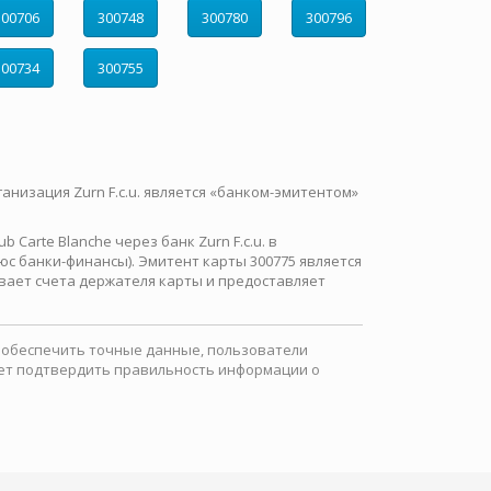
300706
300748
300780
300796
300734
300755
ганизация Zurn F.c.u. является «банком-эмитентом»
Carte Blanche через банк Zurn F.c.u. в
с банки-финансы). Эмитент карты 300775 является
вает счета держателя карты и предоставляет
ы обеспечить точные данные, пользователи
ожет подтвердить правильность информации о