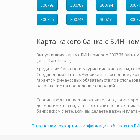
300792
300789
300794
3007
300726
300742
300751
3007
Карта какого банка с БИН но
Выпустившим карту с
БИН
-номером 3007 75 банком
(англ. Card Issuer).
Кредитные банковские/туристические карты, которы
Соединенных Штатах Америки и по основному хозя
гарантом финансовых обязательств по использова
разрешение на проведение операций.
Сервис предназначен исключительно для информац
должны иметь в виду, что этот сайт не несет ни
банковском счете. Если вы делаете важный платеж
Банк по номеру карты
→
Информация о банках по БИ