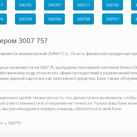
17
300735
300767
300711
300765
74
300709
300764
300798
300737
мером 3007 75?
 является американский ZURN F.C.U.. То есть финансово-кредитная ор
е начинаются на 3007 75, выпущены платежной системой Diners Club 
йственному коду относятся к сфере путешествий и развлечений (плю
нию данной карточки как платежного средства. Банк также обслужи
ионных целей. Несмотря на то, что делается все возможное, чтоб
какой ответственности в отношении ее точности. Только ваш банк м
, мы рекомендуем в первую очередь обратиться в свой банк.
Н
→ 300775