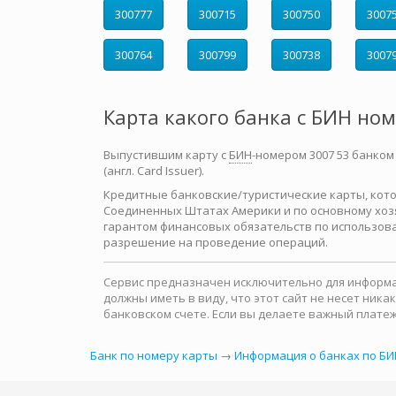
300777
300715
300750
3007
300764
300799
300738
3007
Карта какого банка с БИН но
Выпустившим карту с
БИН
-номером 3007 53 банком
(англ. Card Issuer).
Кредитные банковские/туристические карты, которы
Соединенных Штатах Америки и по основному хозя
гарантом финансовых обязательств по использова
разрешение на проведение операций.
Сервис предназначен исключительно для информац
должны иметь в виду, что этот сайт не несет ни
банковском счете. Если вы делаете важный платеж
Банк по номеру карты
→
Информация о банках по БИ