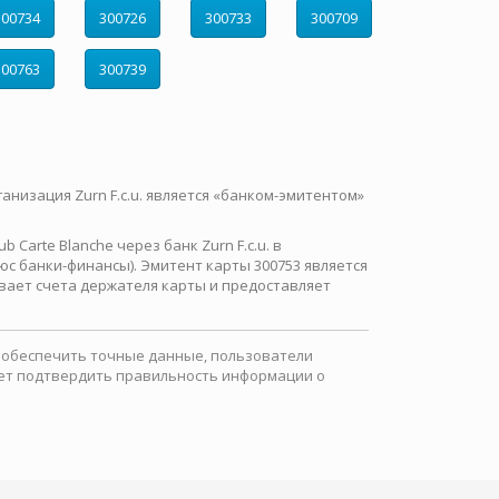
300734
300726
300733
300709
300763
300739
ганизация Zurn F.c.u. является «банком-эмитентом»
Carte Blanche через банк Zurn F.c.u. в
с банки-финансы). Эмитент карты 300753 является
вает счета держателя карты и предоставляет
ы обеспечить точные данные, пользователи
ожет подтвердить правильность информации о