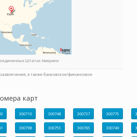
 Соединенных Штатах Америки
развлечения, а также банковское/финансовое
омера карт
93
300710
300748
300737
300775
41
300798
300755
300765
300749