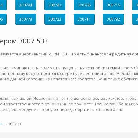
51
300784
300742
300706
300716
96
300778
300723
300711
300792
мером 3007 53?
 является американский ZURN F.C.U.. То есть финансово-кредитная ор
е начинаются на 3007 53, выпущены платежной системой Diners Club 
йственному коду относятся к сфере путешествий и развлечений (плю
нию данной карточки как платежного средства. Банк также обслужи
ионных целей. Несмотря на то, что делается все возможное, чтоб
какой ответственности в отношении ее точности. Только ваш банк м
, мы рекомендуем в первую очередь обратиться в свой банк.
Н
→ 300753