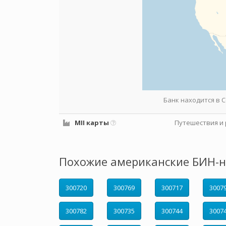
Банк находится в
MII карты
Путешествия и 
Похожие американские БИН-н
300720
300769
300717
3007
300782
300735
300744
3007