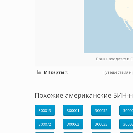
Банк находится в
MII карты
Путешествия и 
Похожие американские БИН-н
300013
300001
300052
3000
300072
300062
300033
3000