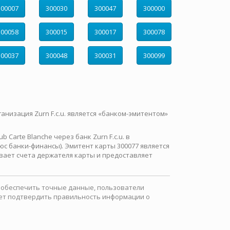
300007
300030
300047
300000
300058
300015
300017
300078
300037
300048
300031
300099
ганизация Zurn F.c.u. является «банком-эмитентом»
Carte Blanche через банк Zurn F.c.u. в
с банки-финансы). Эмитент карты 300077 является
вает счета держателя карты и предоставляет
ы обеспечить точные данные, пользователи
ожет подтвердить правильность информации о