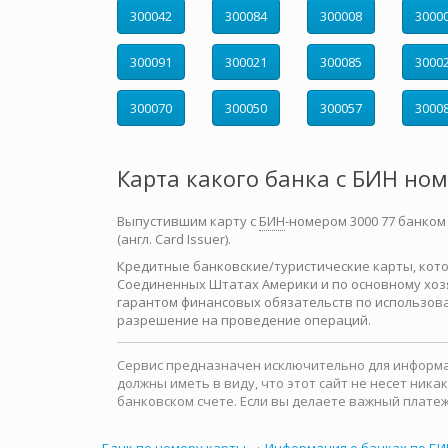
300042
300084
300008
3000
300091
300021
300085
3000
300070
300050
300057
3000
Карта какого банка с БИН но
Выпустившим карту с
БИН
-номером 3000 77 банком
(англ. Card Issuer).
Кредитные банковские/туристические карты, которы
Соединенных Штатах Америки и по основному хозя
гарантом финансовых обязательств по использова
разрешение на проведение операций.
Сервис предназначен исключительно для информац
должны иметь в виду, что этот сайт не несет ни
банковском счете. Если вы делаете важный платеж