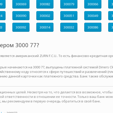
09
300069
300082
300079
300066
24
300090
300002
300051
300049
83
300092
300014
300032
300086
мером 3000 77?
 является американский ZURN F.C.U.. То есть финансово-кредитная ор
е начинаются на 3000 77, выпущены платежной системой Diners Club 
йственному коду относятся к сфере путешествий и развлечений (плю
нию данной карточки как платежного средства. Банк также обслужи
ионных целей. Несмотря на то, что делается все возможное, чтоб
какой ответственности в отношении ее точности. Только ваш банк м
, мы рекомендуем в первую очередь обратиться в свой банк.