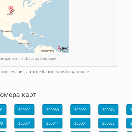
 Соединенных Штатах Америки
развлечения, а также банковское/финансовое
омера карт
03
300023
300080
300093
300074
88
300071
300041
300064
300053