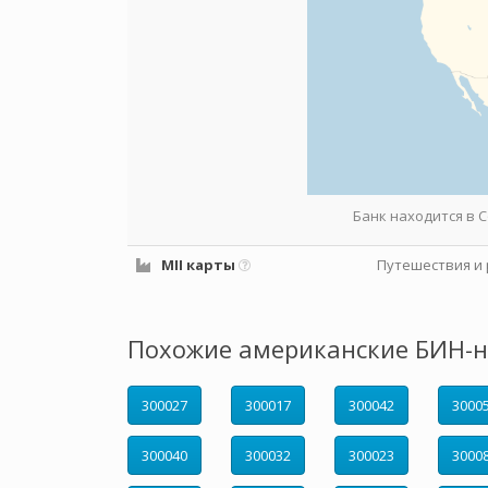
Банк находится в
MII карты
Путешествия и 
Похожие американские БИН-н
300027
300017
300042
3000
300040
300032
300023
3000