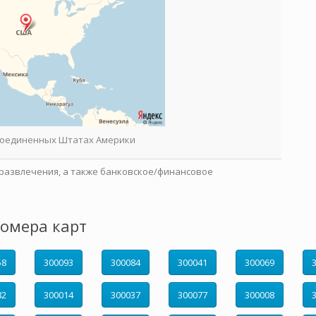
 Соединенных Штатах Америки
развлечения, а также банковское/финансовое
омера карт
58
300093
300084
300041
300069
82
300014
300037
300077
300008