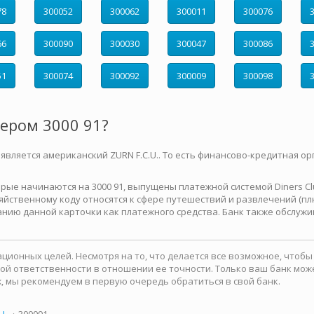
78
300052
300062
300011
300076
66
300090
300030
300047
300086
51
300074
300092
300009
300098
мером 3000 91?
 является американский ZURN F.C.U.. То есть финансово-кредитная ор
е начинаются на 3000 91, выпущены платежной системой Diners Club 
йственному коду относятся к сфере путешествий и развлечений (плю
нию данной карточки как платежного средства. Банк также обслужи
ионных целей. Несмотря на то, что делается все возможное, чтоб
какой ответственности в отношении ее точности. Только ваш банк м
, мы рекомендуем в первую очередь обратиться в свой банк.