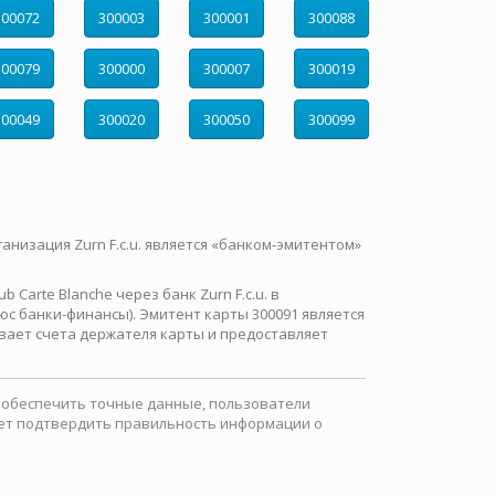
300072
300003
300001
300088
300079
300000
300007
300019
300049
300020
300050
300099
ганизация Zurn F.c.u. является «банком-эмитентом»
Carte Blanche через банк Zurn F.c.u. в
с банки-финансы). Эмитент карты 300091 является
вает счета держателя карты и предоставляет
ы обеспечить точные данные, пользователи
ожет подтвердить правильность информации о