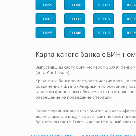
300055
300080
300070
3000
300002
300031
300015
3000
300095
300048
300016
3000
Карта какого банка с БИН но
Выпустившим карту с
БИН
-номером 3000 91 банком
(англ. Card Issuer).
Кредитные банковские/туристические карты, которы
Соединенных Штатах Америки и по основному хозя
гарантом финансовых обязательств по использова
разрешение на проведение операций.
Сервис предназначен исключительно для информац
должны иметь в виду, что этот сайт не несет ни
банковском счете. Если вы делаете важный платеж