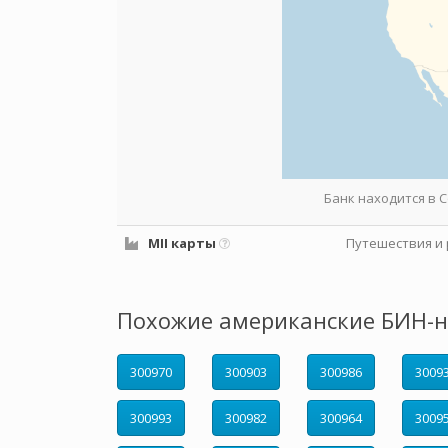
Банк находится в
MII карты
Путешествия и 
Похожие американские БИН-н
300970
300903
300986
3009
300993
300982
300964
3009