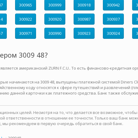
47
300965
300999
300918
300942
14
300922
300920
300987
300937
57
300971
300990
300923
300924
мером 3009 48?
 является американский ZURN F.C.U.. То есть финансово-кредитная ор
е начинаются на 3009 48, выпущены платежной системой Diners Club 
йственному коду относятся к сфере путешествий и развлечений (плю
нию данной карточки как платежного средства. Банк также обслужи
ионных целей. Несмотря на то, что делается все возможное, чтоб
какой ответственности в отношении ее точности. Только ваш банк м
, мы рекомендуем в первую очередь обратиться в свой банк.