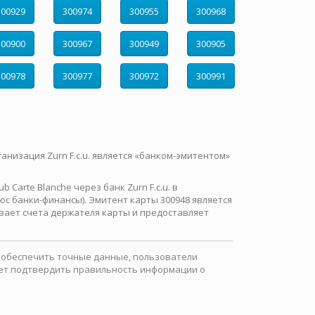
300929
300974
300955
300968
300900
300967
300949
300905
300978
300977
300972
300991
ганизация Zurn F.c.u. является «банком-эмитентом»
Carte Blanche через банк Zurn F.c.u. в
с банки-финансы). Эмитент карты 300948 является
вает счета держателя карты и предоставляет
ы обеспечить точные данные, пользователи
ожет подтвердить правильность информации о