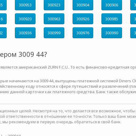
55
300953
300923
300904
300906
16
300920
300963
300926
300985
82
300936
300999
300976
300990
мером 3009 44?
 является американский ZURN F.C.U.. То есть финансово-кредитная ор
е начинаются на 3009 44, выпущены платежной системой Diners Club 
йственному коду относятся к сфере путешествий и развлечений (плю
нию данной карточки как платежного средства. Банк также обслужи
ионных целей. Несмотря на то, что делается все возможное, чтоб
какой ответственности в отношении ее точности. Только ваш банк м
, мы рекомендуем в первую очередь обратиться в свой банк.