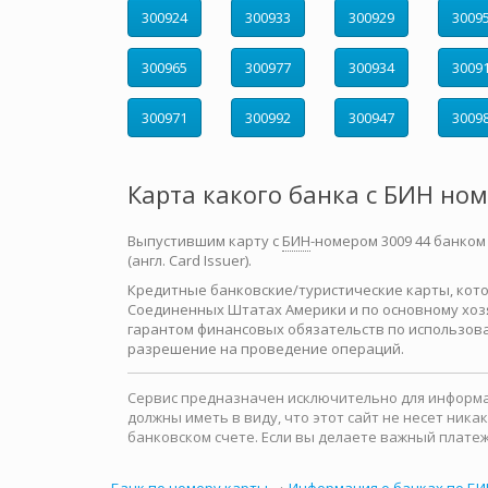
300924
300933
300929
3009
300965
300977
300934
3009
300971
300992
300947
3009
Карта какого банка с БИН но
Выпустившим карту с
БИН
-номером 3009 44 банком
(англ. Card Issuer).
Кредитные банковские/туристические карты, которы
Соединенных Штатах Америки и по основному хозя
гарантом финансовых обязательств по использова
разрешение на проведение операций.
Сервис предназначен исключительно для информац
должны иметь в виду, что этот сайт не несет ни
банковском счете. Если вы делаете важный платеж