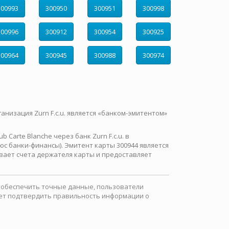
300993
300950
300951
300998
300996
300912
300954
300925
300964
300945
300988
300974
ганизация Zurn F.c.u. является «банком-эмитентом»
Carte Blanche через банк Zurn F.c.u. в
с банки-финансы). Эмитент карты 300944 является
вает счета держателя карты и предоставляет
ы обеспечить точные данные, пользователи
ожет подтвердить правильность информации о