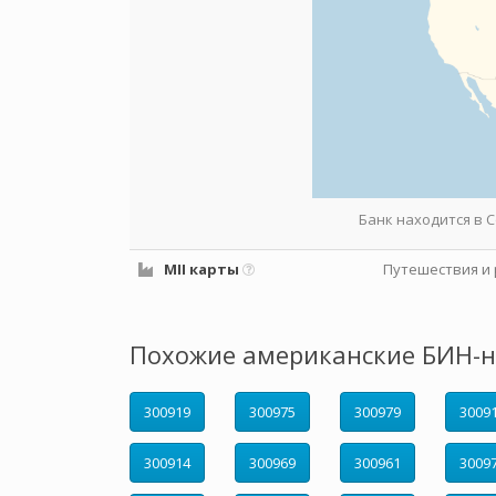
Банк находится в
MII карты
Путешествия и 
Похожие американские БИН-н
300919
300975
300979
3009
300914
300969
300961
3009