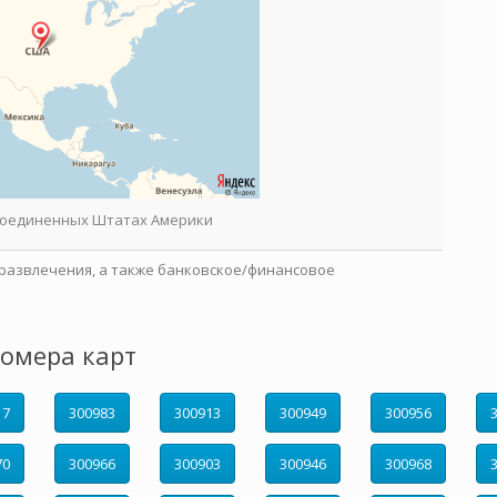
 Соединенных Штатах Америки
развлечения, а также банковское/финансовое
омера карт
17
300983
300913
300949
300956
70
300966
300903
300946
300968