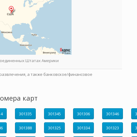
 Соединенных Штатах Америки
развлечения, а также банковское/финансовое
омера карт
14
301335
301345
301306
301346
86
301388
301325
301334
301323