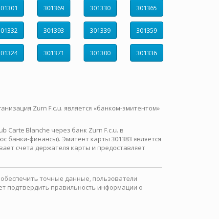
301301
301369
301330
301365
301332
301393
301339
301359
301324
301371
301300
301336
ганизация Zurn F.c.u. является «банком-эмитентом»
Carte Blanche через банк Zurn F.c.u. в
с банки-финансы). Эмитент карты 301383 является
вает счета держателя карты и предоставляет
ы обеспечить точные данные, пользователи
ожет подтвердить правильность информации о