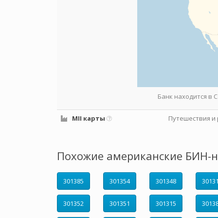
Банк находится в
MII карты
Путешествия и 
Похожие американские БИН-н
301385
301354
301348
3013
301352
301351
301315
3013