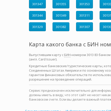
301347
301355
301353
3013
301344
301349
301311
3013
301329
301382
301307
3013
Карта какого банка с БИН но
Выпустившим карту с
БИН
-номером 3013 83 банком
(англ. Card Issuer).
Кредитные банковские/туристические карты, которы
Соединенных Штатах Америки и по основному хозя
гарантом финансовых обязательств по использова
разрешение на проведение операций.
Сервис предназначен исключительно для информац
должны иметь в виду, что этот сайт не несет ни
банковском счете. Если вы делаете важный платеж