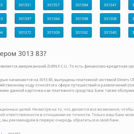
33
301331
301357
301384
301341
10
301397
301364
301398
301308
04
301372
301309
301392
301340
мером 3013 83?
 является американский ZURN F.C.U.. То есть финансово-кредитная ор
е начинаются на 3013 83, выпущены платежной системой Diners Club 
йственному коду относятся к сфере путешествий и развлечений (плю
нию данной карточки как платежного средства. Банк также обслужи
ионных целей. Несмотря на то, что делается все возможное, чтоб
какой ответственности в отношении ее точности. Только ваш банк м
, мы рекомендуем в первую очередь обратиться в свой банк.