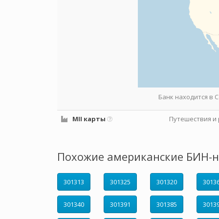
Банк находится в
MII карты
Путешествия и 
Похожие американские БИН-н
301313
301325
301320
3013
301340
301391
301385
3013