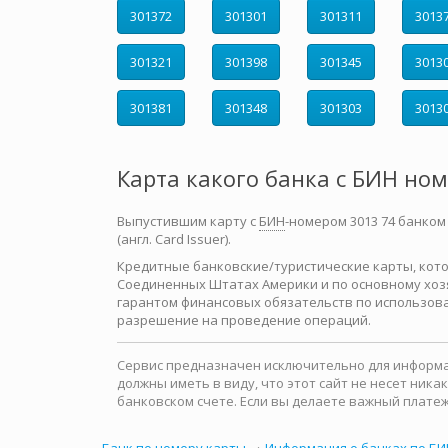
301372
301301
301311
3013
301321
301398
301345
3013
301381
301348
301303
3013
Карта какого банка с БИН но
Выпустившим карту с
БИН
-номером 3013 74 банком
(англ. Card Issuer).
Кредитные банковские/туристические карты, которы
Соединенных Штатах Америки и по основному хозя
гарантом финансовых обязательств по использова
разрешение на проведение операций.
Сервис предназначен исключительно для информац
должны иметь в виду, что этот сайт не несет ни
банковском счете. Если вы делаете важный платеж