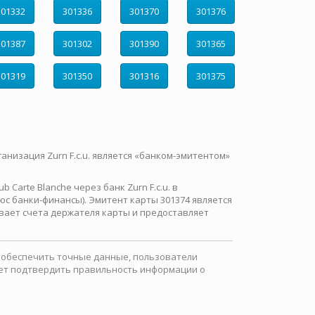
301332
301336
301370
301376
301387
301302
301390
301365
301319
301350
301316
301375
ганизация Zurn F.c.u. является «банком-эмитентом»
Carte Blanche через банк Zurn F.c.u. в
с банки-финансы). Эмитент карты 301374 является
вает счета держателя карты и предоставляет
ы обеспечить точные данные, пользователи
ожет подтвердить правильность информации о