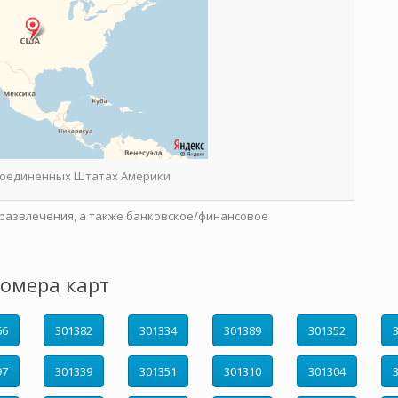
 Соединенных Штатах Америки
развлечения, а также банковское/финансовое
омера карт
66
301382
301334
301389
301352
97
301339
301351
301310
301304