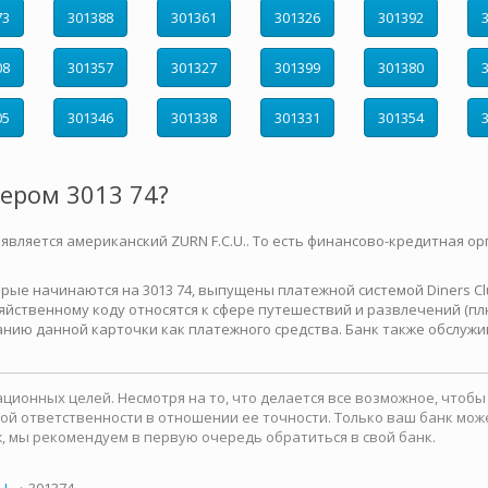
73
301388
301361
301326
301392
08
301357
301327
301399
301380
05
301346
301338
301331
301354
мером 3013 74?
 является американский ZURN F.C.U.. То есть финансово-кредитная ор
е начинаются на 3013 74, выпущены платежной системой Diners Club 
йственному коду относятся к сфере путешествий и развлечений (плю
нию данной карточки как платежного средства. Банк также обслужи
ионных целей. Несмотря на то, что делается все возможное, чтоб
какой ответственности в отношении ее точности. Только ваш банк м
, мы рекомендуем в первую очередь обратиться в свой банк.