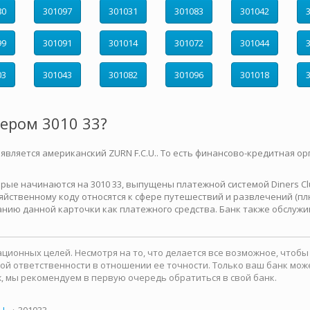
80
301097
301031
301083
301042
99
301091
301014
301072
301044
03
301043
301082
301096
301018
мером 3010 33?
 является американский ZURN F.C.U.. То есть финансово-кредитная ор
е начинаются на 3010 33, выпущены платежной системой Diners Club 
йственному коду относятся к сфере путешествий и развлечений (плю
нию данной карточки как платежного средства. Банк также обслужи
ионных целей. Несмотря на то, что делается все возможное, чтоб
какой ответственности в отношении ее точности. Только ваш банк м
, мы рекомендуем в первую очередь обратиться в свой банк.