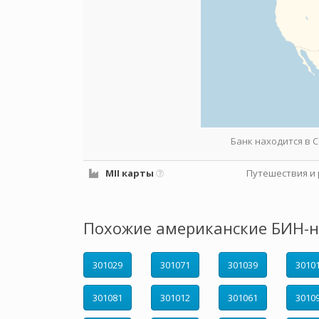
Банк находится в
MII карты
Путешествия и 
Похожие американские БИН-н
301029
301071
301039
3010
301081
301012
301061
3010