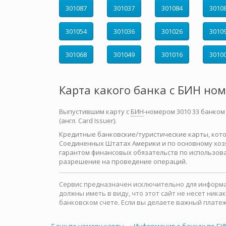
301087
301037
301084
3010
301054
301036
301026
3010
301068
301049
301016
3010
Карта какого банка с БИН но
Выпустившим карту с
БИН
-номером 3010 33 банком
(англ. Card Issuer).
Кредитные банковские/туристические карты, которы
Соединенных Штатах Америки и по основному хозя
гарантом финансовых обязательств по использова
разрешение на проведение операций.
Сервис предназначен исключительно для информац
должны иметь в виду, что этот сайт не несет ни
банковском счете. Если вы делаете важный платеж