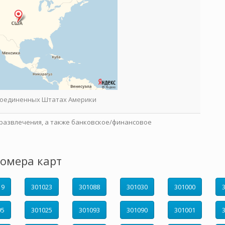
 Соединенных Штатах Америки
развлечения, а также банковское/финансовое
омера карт
19
301023
301088
301030
301000
95
301025
301093
301090
301001