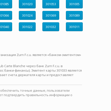
301085
301020
301053
301005
301066
301024
301069
301089
301040
301022
301032
301011
ганизация Zurn F.c.u. является «банком-эмитентом»
Carte Blanche через банк Zurn F.c.u. в
с банки-финансы). Эмитент карты 301033 является
вает счета держателя карты и предоставляет
ы обеспечить точные данные, пользователи
ожет подтвердить правильность информации о