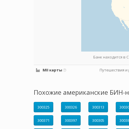
Банк находится в
MII карты
Путешествия и 
Похожие американские БИН-н
300325
300326
300313
3003
300371
300397
300305
3003