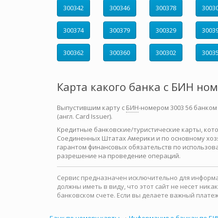
300342
300346
300378
3003
300374
300379
300329
3003
300362
300360
300302
3003
Карта какого банка с БИН но
Выпустившим карту с
БИН
-номером 3003 56 банком
(англ. Card Issuer).
Кредитные банковские/туристические карты, которы
Соединенных Штатах Америки и по основному хозя
гарантом финансовых обязательств по использова
разрешение на проведение операций.
Сервис предназначен исключительно для информац
должны иметь в виду, что этот сайт не несет ни
банковском счете. Если вы делаете важный платеж