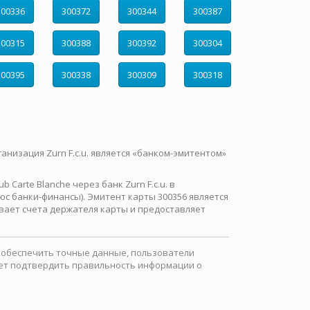
300336
300372
300344
300387
300315
300388
300392
300304
300395
300338
300309
300318
ганизация Zurn F.c.u. является «банком-эмитентом»
Carte Blanche через банк Zurn F.c.u. в
с банки-финансы). Эмитент карты 300356 является
вает счета держателя карты и предоставляет
ы обеспечить точные данные, пользователи
ожет подтвердить правильность информации о