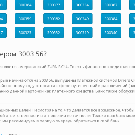
03
300364
300377
300334
300367
94
300359
300382
300349
300384
57
300323
300352
300319
300340
мером 3003 56?
 является американский ZURN F.C.U.. То есть финансово-кредитная ор
е начинаются на 3003 56, выпущены платежной системой Diners Club 
йственному коду относятся к сфере путешествий и развлечений (плю
нию данной карточки как платежного средства. Банк также обслужи
ионных целей. Несмотря на то, что делается все возможное, чтоб
какой ответственности в отношении ее точности. Только ваш банк м
, мы рекомендуем в первую очередь обратиться в свой банк.