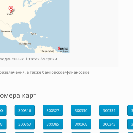
 Соединенных Штатах Америки
развлечения, а также банковское/финансовое
омера карт
00
300316
300327
300330
300331
83
300363
300385
300368
300343