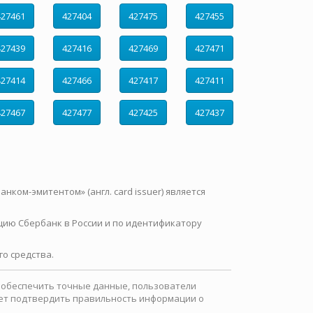
427461
427404
427475
427455
427439
427416
427469
427471
427414
427466
427417
427411
427467
427477
427425
427437
нком-эмитентом» (англ. card issuer) является
цию Сбербанк в России и по идентификатору
о средства.
ы обеспечить точные данные, пользователи
ожет подтвердить правильность информации о