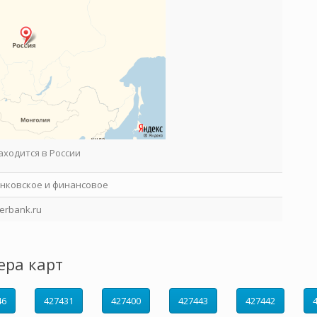
аходится в России
нковское и финансовое
erbank.ru
ера карт
46
427431
427400
427443
427442