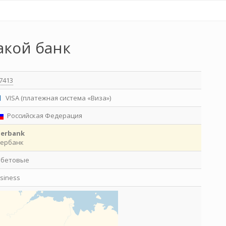
акой банк
7413
VISA (платежная система «Виза»)
Российская Федерация
berbank
ербанк
ебетовые
siness