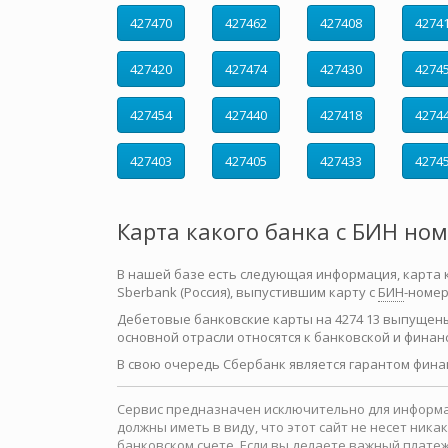
427470
427462
427408
4274
427420
427474
427430
4274
427454
427440
427418
4274
427403
427405
427433
4274
Карта какого банка с БИН но
В нашей базе есть следующая информация, карта как
Sberbank (Россия), выпустившим карту с
БИН
-номер
Дебетовые банковские карты на 4274 13 выпущен
основной отрасли относятся к банковской и финан
В свою очередь Сбербанк является гарантом фина
Сервис предназначен исключительно для информац
должны иметь в виду, что этот сайт не несет ни
банковском счете. Если вы делаете важный платеж