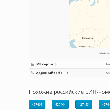
Банк н
MII карты
Ба
Адрес сайта банка
sb
Похожие российские БИН-ном
427461
427404
427453
4274