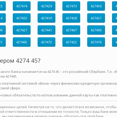
23
427474
427429
427473
427456
14
427432
427410
427428
427421
09
427427
427441
427467
427400
15
427465
427472
427422
427476
мером 4274 45?
ого банка начинается на 4274 45 – это российский Сбербанк. Т.е. «ба
ом 427445.
ы платежной системой «Виза» через финансово-кредитную организа
совой сфере.
нсовых обязательств по использованию данной карты как платежног
ионных целей. Несмотря на то, что делается все возможное, чтоб
какой ответственности в отношении ее точности. Только ваш банк м
, мы рекомендуем в первую очередь обратиться в свой банк.