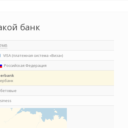
акой банк
7445
VISA (платежная система «Виза»)
Российская Федерация
berbank
ербанк
ебетовые
siness