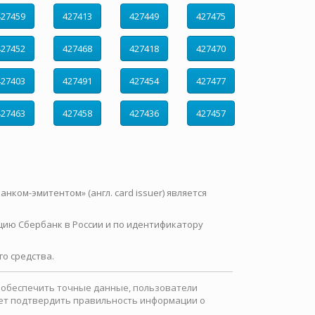
427459
427413
427449
427475
427452
427468
427418
427470
427403
427491
427454
427477
427463
427458
427436
427457
нком-эмитентом» (англ. card issuer) является
цию Сбербанк в России и по идентификатору
о средства.
ы обеспечить точные данные, пользователи
ожет подтвердить правильность информации о