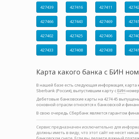
427439
427416
427411
4274
427466
427443
427469
4274
427402
427425
427406
4274
427433
427408
427438
4274
Карта какого банка с БИН но
В нашей базе есть следующая информация, карта как
Sberbank (Россия), выпустившим карту с
БИН
-номер
Дебетовые банковские карты на 4274 45 выпущен
основной отрасли относятся к банковской и финан
В свою очередь Сбербанк является гарантом фина
Сервис предназначен исключительно для информац
должны иметь в виду, что этот сайт не несет ни
банковском счете. Если вы делаете важный платеж