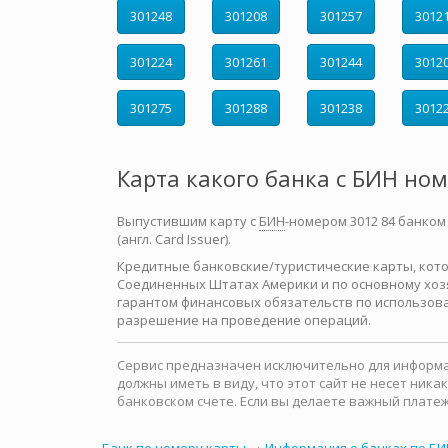
301248
301208
301257
3012
301224
301261
301244
3012
301275
301288
301238
3012
Карта какого банка с БИН но
Выпустившим карту с
БИН
-номером 3012 84 банком
(англ. Card Issuer).
Кредитные банковские/туристические карты, которы
Соединенных Штатах Америки и по основному хозя
гарантом финансовых обязательств по использова
разрешение на проведение операций.
Сервис предназначен исключительно для информац
должны иметь в виду, что этот сайт не несет ни
банковском счете. Если вы делаете важный платеж