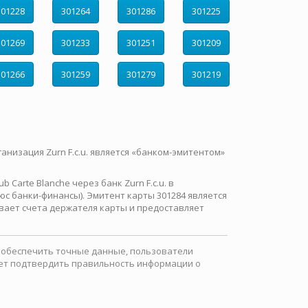
301228
301264
301286
301225
301269
301233
301251
301209
301266
301259
301279
301219
ганизация Zurn F.c.u. является «банком-эмитентом»
Carte Blanche через банк Zurn F.c.u. в
с банки-финансы). Эмитент карты 301284 является
вает счета держателя карты и предоставляет
ы обеспечить точные данные, пользователи
ожет подтвердить правильность информации о