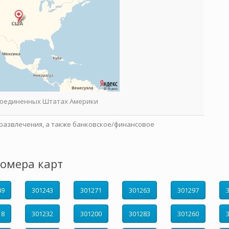
 Соединенных Штатах Америки
развлечения, а также банковское/финансовое
омера карт
49
301243
301271
301263
301297
18
301232
301200
301283
301260