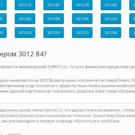
11
301272
301281
301278
301265
03
301282
301299
301296
301229
20
301254
301250
301210
301285
мером 3012 84?
 является американский ZURN F.C.U.. То есть финансово-кредитная ор
е начинаются на 3012 84, выпущены платежной системой Diners Club 
йственному коду относятся к сфере путешествий и развлечений (плю
нию данной карточки как платежного средства. Банк также обслужи
ионных целей. Несмотря на то, что делается все возможное, чтоб
какой ответственности в отношении ее точности. Только ваш банк м
, мы рекомендуем в первую очередь обратиться в свой банк.