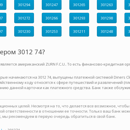
89
301294
301247
301265
301263
87
301272
301266
301293
301298
97
301230
301253
301211
301248
мером 3012 74?
 является американский ZURN F.C.U.. То есть финансово-кредитная ор
е начинаются на 3012 74, выпущены платежной системой Diners Club 
йственному коду относятся к сфере путешествий и развлечений (плю
нию данной карточки как платежного средства. Банк также обслужи
ионных целей. Несмотря на то, что делается все возможное, чтоб
какой ответственности в отношении ее точности. Только ваш банк м
, мы рекомендуем в первую очередь обратиться в свой банк.