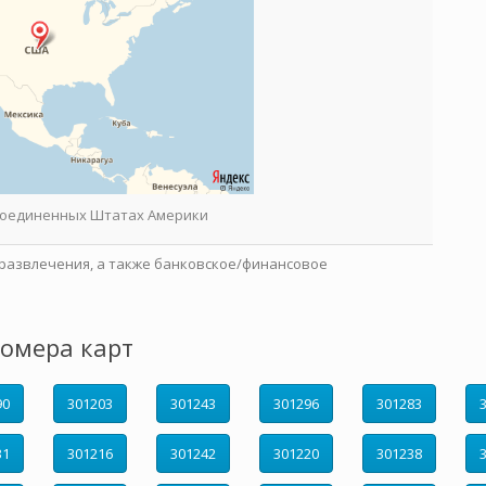
 Соединенных Штатах Америки
развлечения, а также банковское/финансовое
омера карт
90
301203
301243
301296
301283
31
301216
301242
301220
301238