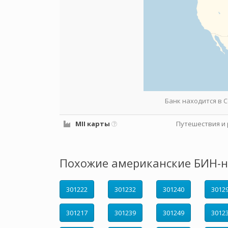
Банк находится в
MII карты
Путешествия и 
Похожие американские БИН-н
301222
301232
301240
3012
301217
301239
301249
3012