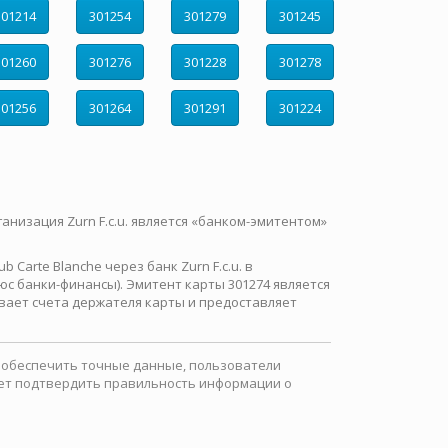
301214
301254
301279
301245
301260
301276
301228
301278
301256
301264
301291
301224
ганизация Zurn F.c.u. является «банком-эмитентом»
Carte Blanche через банк Zurn F.c.u. в
с банки-финансы). Эмитент карты 301274 является
вает счета держателя карты и предоставляет
ы обеспечить точные данные, пользователи
ожет подтвердить правильность информации о