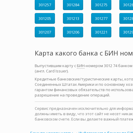
301257
301284
301275
3012
301205
301213
301277
3012
301207
301206
301221
3012
Карта какого банка с БИН но
Выпустившим карту с
БИН
-номером 3012 74 банком
(англ. Card Issuer).
Кредитные банковские/туристические карты, которы
Соединенных Штатах Америки и по основному хозя
гарантом финансовых обязательств по использова
разрешение на проведение операций.
Сервис предназначен исключительно для информац
должны иметь в виду, что этот сайт не несет ни
банковском счете. Если вы делаете важный платеж