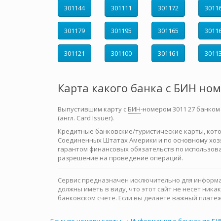
301144
301111
301172
3011
301179
301195
301165
3011
301121
301100
301161
3011
Карта какого банка с БИН но
Выпустившим карту с
БИН
-номером 3011 27 банком
(англ. Card Issuer).
Кредитные банковские/туристические карты, которы
Соединенных Штатах Америки и по основному хозя
гарантом финансовых обязательств по использова
разрешение на проведение операций.
Сервис предназначен исключительно для информац
должны иметь в виду, что этот сайт не несет ни
банковском счете. Если вы делаете важный платеж