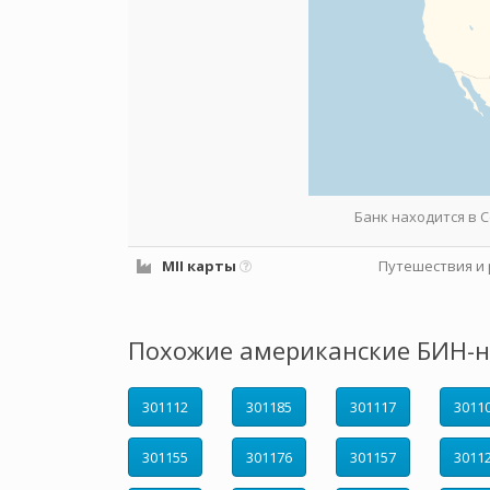
Банк находится в
MII карты
Путешествия и 
Похожие американские БИН-н
301112
301185
301117
3011
301155
301176
301157
3011