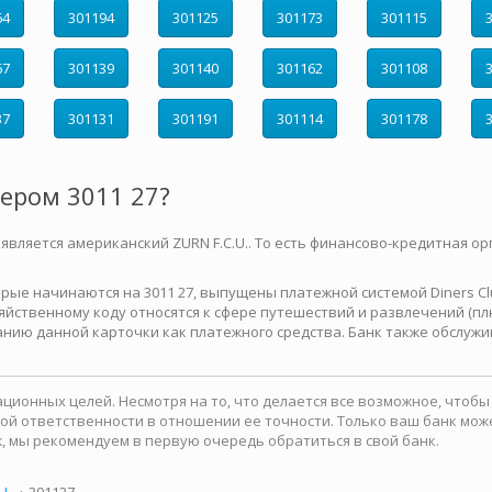
64
301194
301125
301173
301115
67
301139
301140
301162
301108
37
301131
301191
301114
301178
мером 3011 27?
 является американский ZURN F.C.U.. То есть финансово-кредитная ор
е начинаются на 3011 27, выпущены платежной системой Diners Club 
йственному коду относятся к сфере путешествий и развлечений (плю
нию данной карточки как платежного средства. Банк также обслужи
ионных целей. Несмотря на то, что делается все возможное, чтоб
какой ответственности в отношении ее точности. Только ваш банк м
, мы рекомендуем в первую очередь обратиться в свой банк.