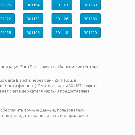
301175
301154
301103
301169
301122
301132
301126
301186
301138
301106
301118
301120
ганизация Zurn F.c.u. является «банком-эмитентом»
Carte Blanche через банк Zurn F.c.u. в
с банки-финансы). Эмитент карты 301127 является
вает счета держателя карты и предоставляет
ы обеспечить точные данные, пользователи
ожет подтвердить правильность информации о