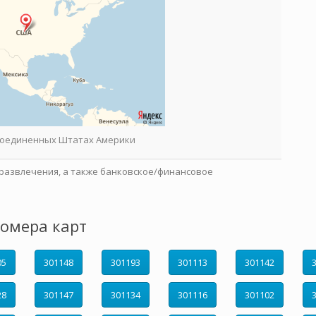
 Соединенных Штатах Америки
развлечения, а также банковское/финансовое
омера карт
05
301148
301193
301113
301142
28
301147
301134
301116
301102