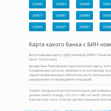
300883
300850
300860
3008
300877
300861
300884
3008
300893
300837
300881
3008
Карта какого банка с БИН но
Выпустившим карту с
БИН
-номером 3008 57 банком
(англ. Card Issuer).
Кредитные банковские/туристические карты, которы
Соединенных Штатах Америки и по основному хозя
гарантом финансовых обязательств по использова
разрешение на проведение операций.
Сервис предназначен исключительно для информац
должны иметь в виду, что этот сайт не несет ни
банковском счете. Если вы делаете важный платеж