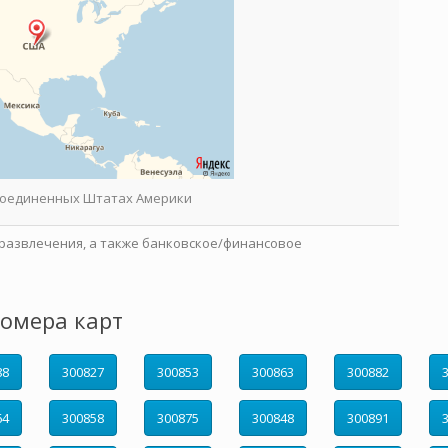
 Соединенных Штатах Америки
развлечения, а также банковское/финансовое
омера карт
88
300827
300853
300863
300882
64
300858
300875
300848
300891