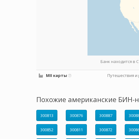
Банк находится в
MII карты
Путешествия и 
Похожие американские БИН-н
300813
300876
300887
3008
300852
300811
300872
3008