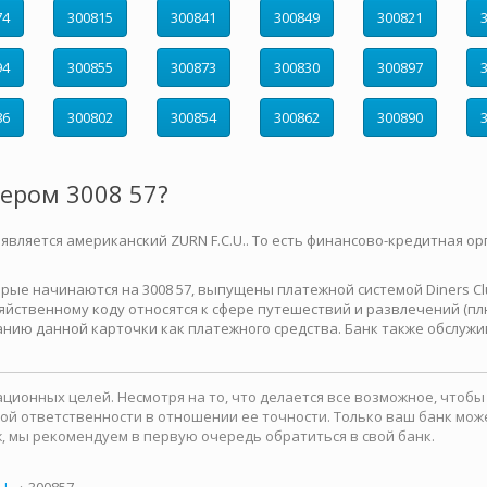
74
300815
300841
300849
300821
94
300855
300873
300830
300897
86
300802
300854
300862
300890
мером 3008 57?
 является американский ZURN F.C.U.. То есть финансово-кредитная ор
е начинаются на 3008 57, выпущены платежной системой Diners Club 
йственному коду относятся к сфере путешествий и развлечений (плю
нию данной карточки как платежного средства. Банк также обслужи
ионных целей. Несмотря на то, что делается все возможное, чтоб
какой ответственности в отношении ее точности. Только ваш банк м
, мы рекомендуем в первую очередь обратиться в свой банк.