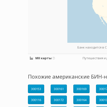
Банк находится в
MII карты
Путешествия и 
Похожие американские БИН-н
300153
300161
300169
3001
300116
300172
300164
3001