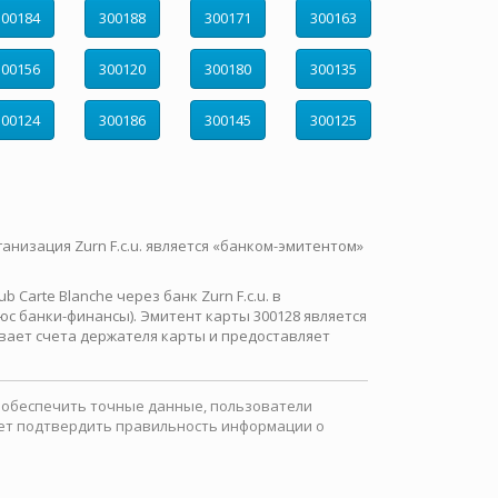
300184
300188
300171
300163
300156
300120
300180
300135
300124
300186
300145
300125
ганизация Zurn F.c.u. является «банком-эмитентом»
Carte Blanche через банк Zurn F.c.u. в
с банки-финансы). Эмитент карты 300128 является
вает счета держателя карты и предоставляет
ы обеспечить точные данные, пользователи
ожет подтвердить правильность информации о