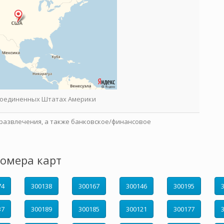
 Соединенных Штатах Америки
развлечения, а также банковское/финансовое
омера карт
74
300138
300167
300146
300195
37
300189
300185
300121
300177