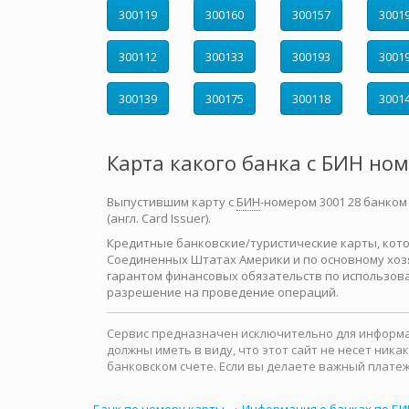
300119
300160
300157
3001
300112
300133
300193
3001
300139
300175
300118
3001
Карта какого банка с БИН но
Выпустившим карту с
БИН
-номером 3001 28 банком
(англ. Card Issuer).
Кредитные банковские/туристические карты, которы
Соединенных Штатах Америки и по основному хозя
гарантом финансовых обязательств по использова
разрешение на проведение операций.
Сервис предназначен исключительно для информац
должны иметь в виду, что этот сайт не несет ни
банковском счете. Если вы делаете важный платеж