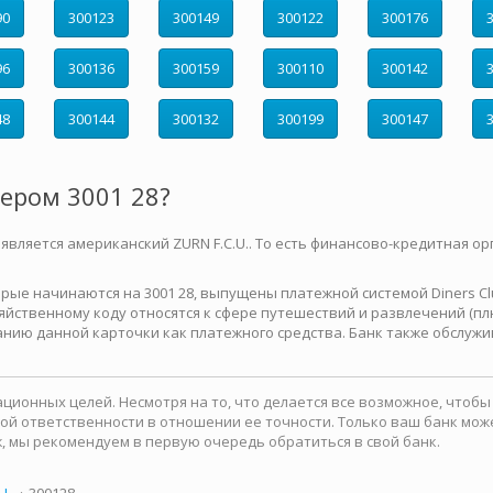
90
300123
300149
300122
300176
96
300136
300159
300110
300142
48
300144
300132
300199
300147
мером 3001 28?
 является американский ZURN F.C.U.. То есть финансово-кредитная ор
е начинаются на 3001 28, выпущены платежной системой Diners Club 
йственному коду относятся к сфере путешествий и развлечений (плю
нию данной карточки как платежного средства. Банк также обслужи
ионных целей. Несмотря на то, что делается все возможное, чтоб
какой ответственности в отношении ее точности. Только ваш банк м
, мы рекомендуем в первую очередь обратиться в свой банк.