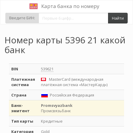
Карта банка по номеру
Введите БИН:
Найти
Номер карты 5396 21 какой
банк
BIN
539621
Платежная
MasterCard (международная
система
платёжная система «МастерКард»)
Страна
Российская Федерация
Банк-
Promsvyazbank
эмитент
Промсвязьбанк
Тип карты
Кредитные
Категория
Gold