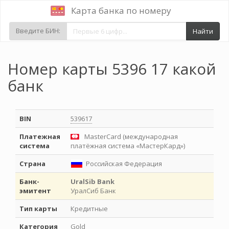
Карта банка по номеру
Введите БИН:
Найти
Номер карты 5396 17 какой
банк
BIN
539617
Платежная
MasterCard (международная
система
платёжная система «МастерКард»)
Страна
Российская Федерация
Банк-
UralSib Bank
эмитент
УралСиб Банк
Тип карты
Кредитные
Категория
Gold