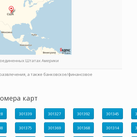
 Соединенных Штатах Америки
развлечения, а также банковское/финансовое
омера карт
28
301339
301327
301392
301345
88
301375
301369
301368
301314