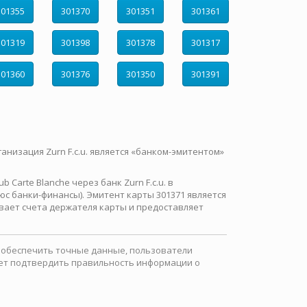
301355
301370
301351
301361
301319
301398
301378
301317
301360
301376
301350
301391
ганизация Zurn F.c.u. является «банком-эмитентом»
Carte Blanche через банк Zurn F.c.u. в
с банки-финансы). Эмитент карты 301371 является
вает счета держателя карты и предоставляет
ы обеспечить точные данные, пользователи
ожет подтвердить правильность информации о