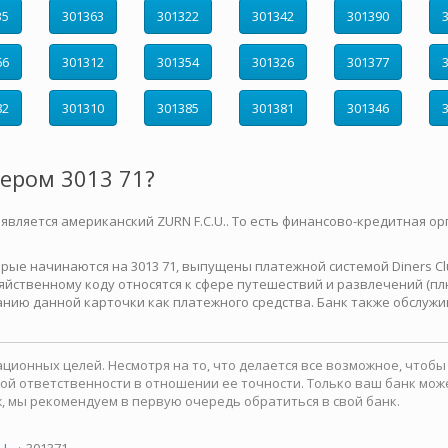
35
301363
301322
301342
301390
66
301312
301354
301326
301377
82
301310
301385
301381
301346
мером 3013 71?
 является американский ZURN F.C.U.. То есть финансово-кредитная ор
е начинаются на 3013 71, выпущены платежной системой Diners Club 
йственному коду относятся к сфере путешествий и развлечений (плю
нию данной карточки как платежного средства. Банк также обслужи
ионных целей. Несмотря на то, что делается все возможное, чтоб
какой ответственности в отношении ее точности. Только ваш банк м
, мы рекомендуем в первую очередь обратиться в свой банк.