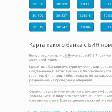
301358
301309
301333
3013
301300
301337
301318
3013
301315
301347
301384
3013
Карта какого банка с БИН но
Выпустившим карту с
БИН
-номером 3013 71 банком
(англ. Card Issuer).
Кредитные банковские/туристические карты, которы
Соединенных Штатах Америки и по основному хозя
гарантом финансовых обязательств по использова
разрешение на проведение операций.
Сервис предназначен исключительно для информац
должны иметь в виду, что этот сайт не несет ни
банковском счете. Если вы делаете важный платеж