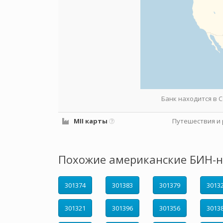
Банк находится в
MII карты
Путешествия и 
Похожие американские БИН-н
301374
301383
301379
3013
301321
301396
301356
3013