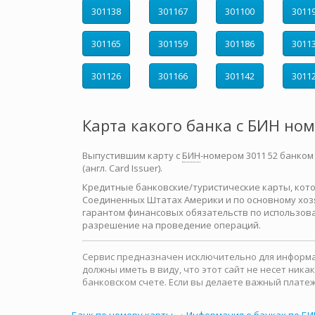
301138
301167
301100
3011
301165
301159
301186
3011
301126
301166
301142
3011
Карта какого банка с БИН но
Выпустившим карту с
БИН
-номером 3011 52 банком
(англ. Card Issuer).
Кредитные банковские/туристические карты, которы
Соединенных Штатах Америки и по основному хозя
гарантом финансовых обязательств по использова
разрешение на проведение операций.
Сервис предназначен исключительно для информац
должны иметь в виду, что этот сайт не несет ни
банковском счете. Если вы делаете важный платеж