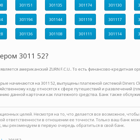
98
301151
301135
301174
301130
34
301194
301144
301119
301117
28
301136
301108
301111
301114
мером 3011 52?
 является американский ZURN F.C.U.. То есть финансово-кредитная ор
е начинаются на 3011 52, выпущены платежной системой Diners Club 
йственному коду относятся к сфере путешествий и развлечений (плю
нию данной карточки как платежного средства. Банк также обслужи
ионных целей. Несмотря на то, что делается все возможное, чтоб
какой ответственности в отношении ее точности. Только ваш банк м
, мы рекомендуем в первую очередь обратиться в свой банк.