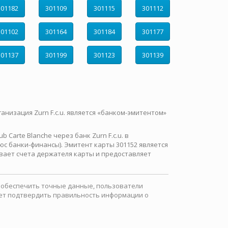
301182
301109
301115
301112
301102
301164
301184
301177
301137
301199
301123
301139
ганизация Zurn F.c.u. является «банком-эмитентом»
Carte Blanche через банк Zurn F.c.u. в
с банки-финансы). Эмитент карты 301152 является
вает счета держателя карты и предоставляет
ы обеспечить точные данные, пользователи
ожет подтвердить правильность информации о