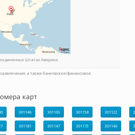
 Соединенных Штатах Америки
развлечения, а также банковское/финансовое
омера карт
90
301146
301103
301158
301122
27
301181
301147
301175
301140