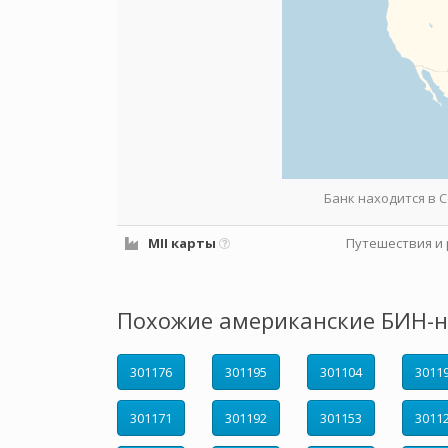
Банк находится в
MII карты
Путешествия и 
Похожие американские БИН-н
301176
301195
301104
3011
301171
301192
301153
3011