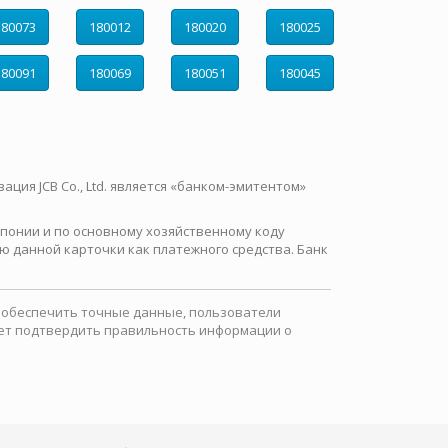
180073
180012
180020
180025
180091
180069
180051
180045
зация JCB Co., Ltd. является «банком-эмитентом»
 Японии и по основному хозяйственному коду
ю данной карточки как платежного средства. Банк
ы обеспечить точные данные, пользователи
ожет подтвердить правильность информации о