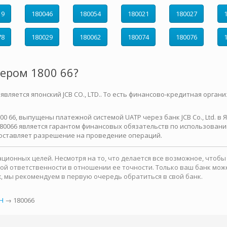
19
180046
180054
180021
180027
78
180029
180062
180074
180076
мером 1800 66?
является японский JCB CO., LTD.. То есть финансово-кредитная органи
0 66, выпущены платежной системой UATP через банк JCB Co., Ltd. в
180066 является гарантом финансовых обязательств по использовани
доставляет разрешение на проведение операций.
ионных целей. Несмотря на то, что делается все возможное, чтоб
какой ответственности в отношении ее точности. Только ваш банк м
, мы рекомендуем в первую очередь обратиться в свой банк.
Н
→ 180066