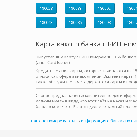
180028
180083
180092
1800
180063
180086
180098
1800
Карта какого банка с БИН но
Выпустившим карту с
БИН
-номером 1800 66 банком 
(англ. Card Issuer).
Кредитные авиа карты, которые начинаются на 180
относятся к сфере авиакомпаний. Эмитент карты 
также обслуживает счета держателя карты и пре
Сервис предназначен исключительно для информац
должны иметь в виду, что этот сайт не несет ни
банковском счете. Если вы делаете важный платеж
Банк по номеру карты
→
Информация о банках по БИ