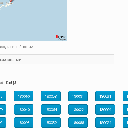
аходится в Японии
иакомпании
а карт
35
180060
180053
180081
180031
79
180040
180064
180022
180004
93
180095
180052
180088
180024