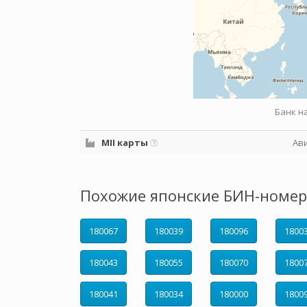
Банк н
MII карты
Ав
Похожие японские БИН-номер
180067
180039
180096
1800
180043
180055
180070
1800
180041
180034
180000
1800