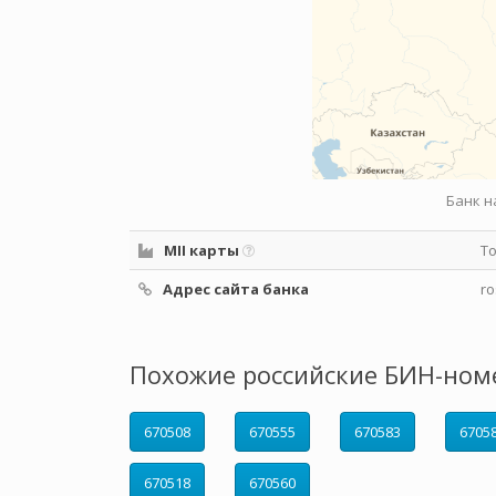
Банк н
MII карты
Т
Адрес сайта банка
ro
Похожие российские БИН-ном
670508
670555
670583
6705
670518
670560