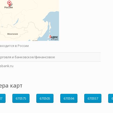
аходится в России
орговля и банковское/финансовое
sbank.ru
ера карт
87
670575
670505
670594
670557