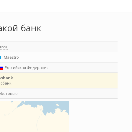
акой банк
0550
Maestro
Российская Федерация
osbank
осбанк
ебетовые