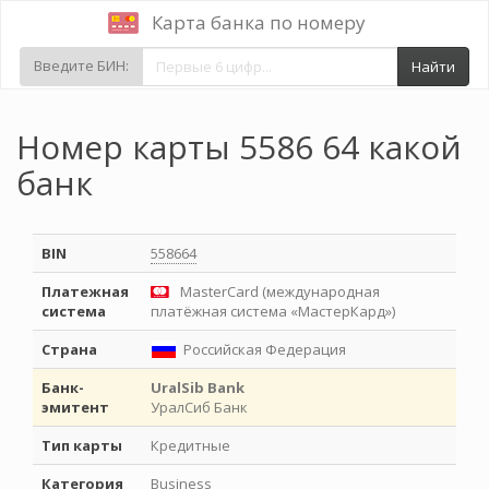
Карта банка по номеру
Введите БИН:
Найти
Номер карты 5586 64 какой
банк
BIN
558664
Платежная
MasterCard (международная
система
платёжная система «МастерКард»)
Страна
Российская Федерация
Банк-
UralSib Bank
эмитент
УралСиб Банк
Тип карты
Кредитные
Категория
Business