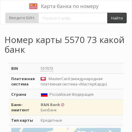
Карта банка по номеру
Введите БИН:
Найти
Номер карты 5570 73 какой
банк
BIN
557073
Платежная
MasterCard (международная
система
платёжная система «МастерКард»)
Страна
Российская Федерация
Банк-
B&N Bank
эмитент
Бинбанк
Тип карты
Кредитные