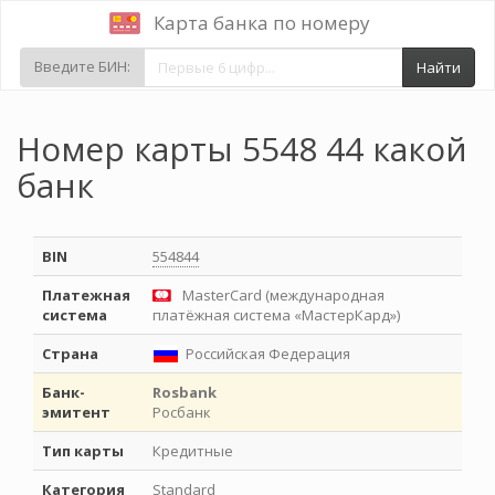
Карта банка по номеру
Введите БИН:
Найти
Номер карты 5548 44 какой
банк
BIN
554844
Платежная
MasterCard (международная
система
платёжная система «МастерКард»)
Страна
Российская Федерация
Банк-
Rosbank
эмитент
Росбанк
Тип карты
Кредитные
Категория
Standard