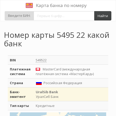
Карта банка по номеру
Введите БИН:
Найти
Номер карты 5495 22 какой
банк
BIN
549522
Платежная
MasterCard (международная
система
платёжная система «МастерКард»)
Страна
Российская Федерация
Банк-
UralSib Bank
эмитент
УралСиб Банк
Тип карты
Кредитные