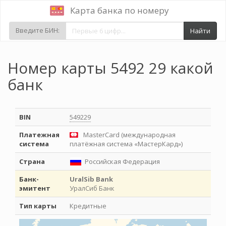
Карта банка по номеру
Введите БИН:
Найти
Номер карты 5492 29 какой
банк
BIN
549229
Платежная
MasterCard (международная
система
платёжная система «МастерКард»)
Страна
Российская Федерация
Банк-
UralSib Bank
эмитент
УралСиб Банк
Тип карты
Кредитные