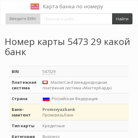
Карта банка по номеру
Введите БИН:
Найти
Номер карты 5473 29 какой
банк
BIN
547329
Платежная
MasterCard (международная
система
платёжная система «МастерКард»)
Страна
Российская Федерация
Банк-
Promsvyazbank
эмитент
Промсвязьбанк
Тип карты
Кредитные
Категория
Business