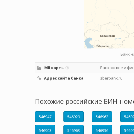
Банк н
MII карты
Банковское и фи
Адрес сайта банка
sberbank.ru
Похожие российские БИН-ном
546947
546929
546962
5469
546903
546963
546936
5469