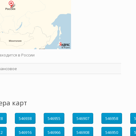
аходится в России
нансовое
ера карт
28
546938
546955
546907
546958
12
546916
546966
546908
546950