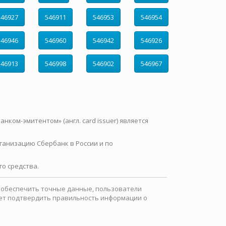
546927
546911
546953
546954
546946
546960
546942
546926
546913
546998
546902
546967
нком-эмитентом» (англ. card issuer) является
ганизацию Сбербанк в России и по
о средства.
ы обеспечить точные данные, пользователи
ожет подтвердить правильность информации о