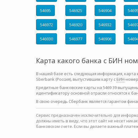
54695
546925
546904
5469
546972
546920
546932
5469
546930
546977
546906
5469
Карта какого банка с БИН но
В нашей базе есть следующая информация, карта как
Sberbank (Россия), выпустившим карту с
БИН
-номер
Кредитные банковские карты на 5469 39 выпущен
идентификатору основной отрасли относятся к ба
В свою очередь Сбербанк является гарантом фина
Сервис предназначен исключительно для информац
должны иметь в виду, что этот сайт не несет ни
банковском счете. Если вы делаете важный платеж