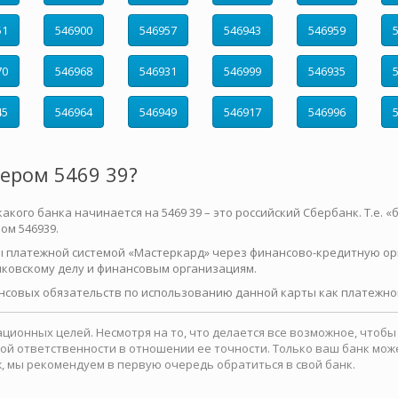
51
546900
546957
546943
546959
70
546968
546931
546999
546935
45
546964
546949
546917
546996
мером 5469 39?
ого банка начинается на 5469 39 – это российский Сбербанк. Т.е. «ба
ом 546939.
ы платежной системой «Мастеркард» через финансово-кредитную ор
нковскому делу и финансовым организациям.
нсовых обязательств по использованию данной карты как платежног
ионных целей. Несмотря на то, что делается все возможное, чтоб
какой ответственности в отношении ее точности. Только ваш банк м
, мы рекомендуем в первую очередь обратиться в свой банк.