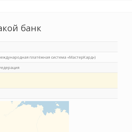
акой банк
международная платёжная система «МастерКард»)
Федерация