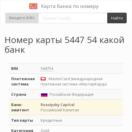
Карта банка по номеру
Введите БИН:
Найти
Номер карты 5447 54 какой
банк
BIN
544754
Платежная
MasterCard (международная
система
платёжная система «МастерКард»)
Страна
Российская Федерация
Банк-
Rossiysky Capital
эмитент
Российский Капитал
Тип карты
Кредитные
Категория
Gold