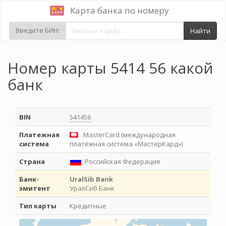
Карта банка по номеру
Введите БИН:
Найти
Номер карты 5414 56 какой
банк
BIN
541456
Платежная
MasterCard (международная
система
платёжная система «МастерКард»)
Страна
Российская Федерация
Банк-
UralSib Bank
эмитент
УралСиб Банк
Тип карты
Кредитные