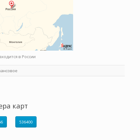
аходится в России
нансовое
ера карт
66
536400