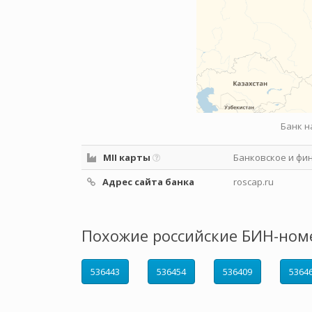
Банк н
MII карты
Банковское и фи
Адрес сайта банка
roscap.ru
Похожие российские БИН-ном
536443
536454
536409
5364