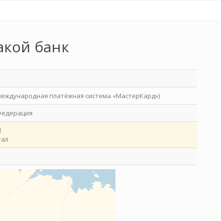
акой банк
международная платёжная система «МастерКард»)
Федерация
l
тал