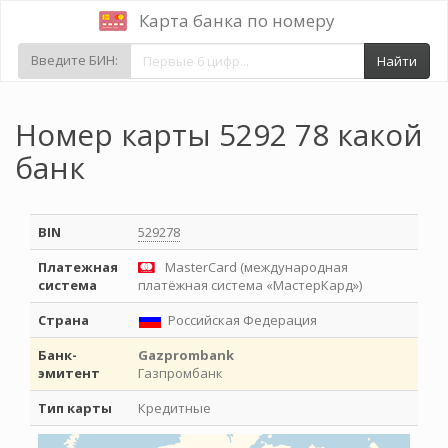
Карта банка по номеру
Введите БИН:
Найти
Номер карты 5292 78 какой
банк
BIN
529278
Платежная
MasterCard (международная
система
платёжная система «МастерКард»)
Страна
Российская Федерация
Банк-
Gazprombank
эмитент
Газпромбанк
Тип карты
Кредитные