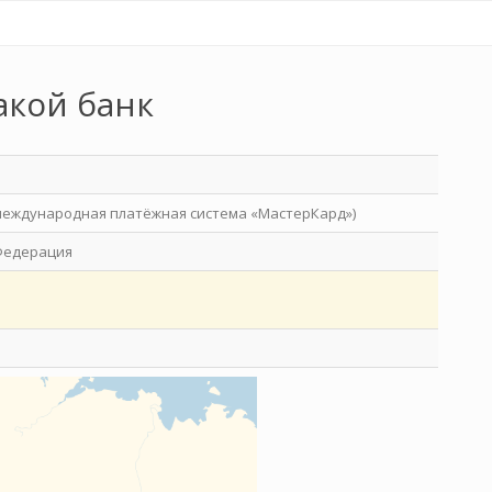
акой банк
международная платёжная система «МастерКард»)
Федерация