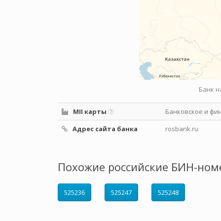
Банк н
MII карты
Банковское и фи
Адрес сайта банка
rosbank.ru
Похожие российские БИН-ном
525236
525247
525248