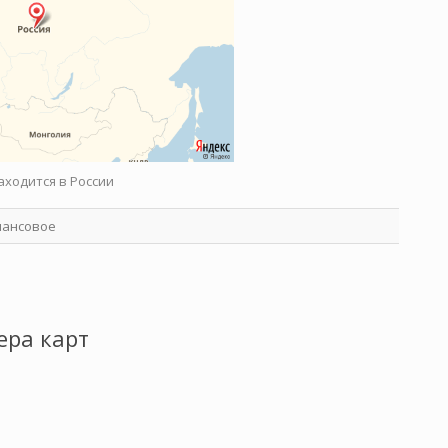
аходится в России
нансовое
ера карт