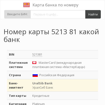
Карта банка по номеру
Введите БИН:
Найти
Номер карты 5213 81 какой
банк
BIN
521381
Платежная
MasterCard (международная
система
платёжная система «МастерКард»)
Страна
Российская Федерация
Банк-
UralSib Bank
эмитент
УралСиб Банк
Тип карты
Кредитные
Категория
Platinum