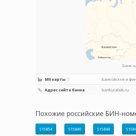
Банк н
MII карты
Банковское и фи
Адрес сайта банка
bankuralsib.ru
Похожие российские БИН-ном
515854
515840
515848
5158