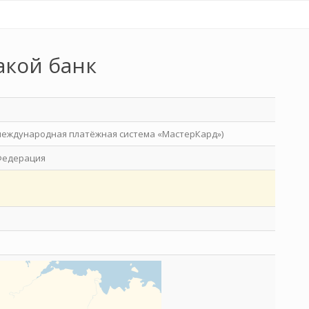
акой банк
международная платёжная система «МастерКард»)
Федерация