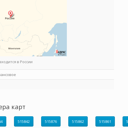
аходится в России
нансовое
ера карт
44
515842
515876
515862
515861