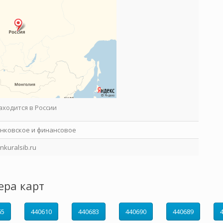
аходится в России
нковское и финансовое
nkuralsib.ru
ера карт
65
440610
440683
440690
440689