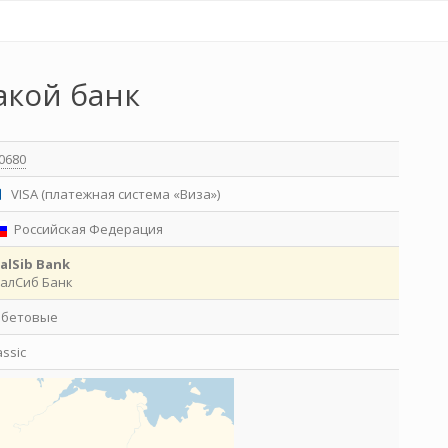
акой банк
0680
VISA (платежная система «Виза»)
Российская Федерация
alSib Bank
алСиб Банк
ебетовые
assic