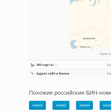
Банк н
MII карты
Ба
Адрес сайта банка
ba
Похожие российские БИН-ном
440666
440682
440664
4406