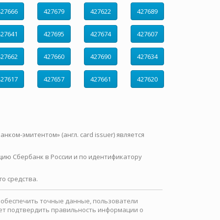
427666
427679
427622
427689
427641
427695
427674
427607
427662
427660
427690
427634
427617
427657
427661
427620
нком-эмитентом» (англ. card issuer) является
цию Сбербанк в России и по идентификатору
о средства.
ы обеспечить точные данные, пользователи
ожет подтвердить правильность информации о