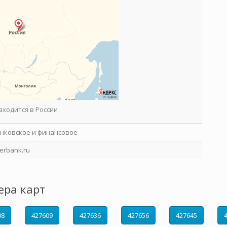
аходится в России
нковское и финансовое
erbank.ru
ера карт
08
427609
427636
427656
427645