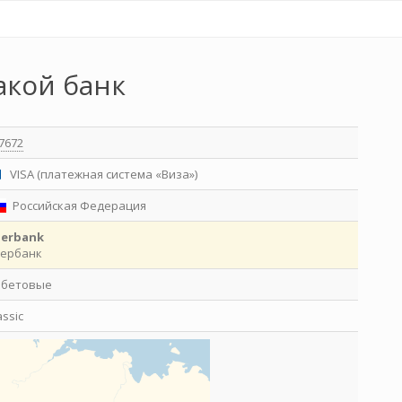
акой банк
7672
VISA (платежная система «Виза»)
Российская Федерация
berbank
ербанк
ебетовые
assic