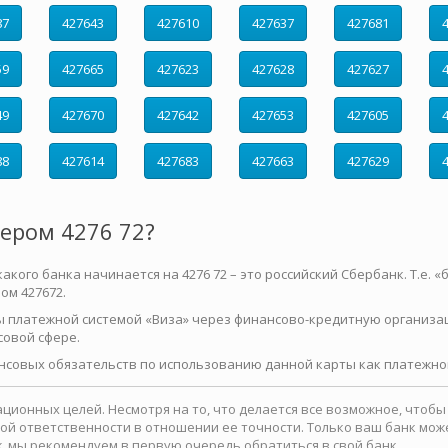
87
427643
427610
427637
427681
59
427665
427623
427628
427627
49
427670
427642
427653
427605
88
427614
427683
427663
427629
мером 4276 72?
ого банка начинается на 4276 72 – это российский Сбербанк. Т.е. «ба
ом 427672.
ы платежной системой «Виза» через финансово-кредитную организа
совой сфере.
нсовых обязательств по использованию данной карты как платежног
ионных целей. Несмотря на то, что делается все возможное, чтоб
какой ответственности в отношении ее точности. Только ваш банк м
, мы рекомендуем в первую очередь обратиться в свой банк.