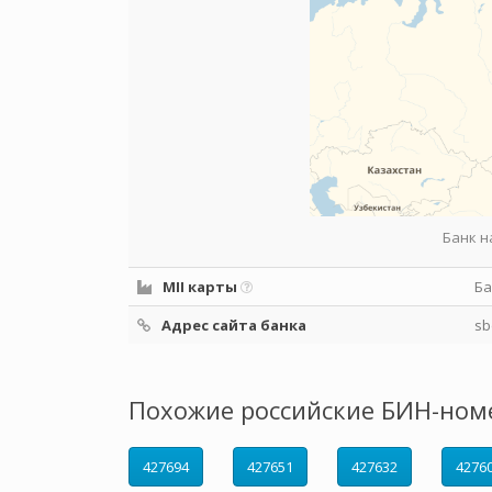
Банк н
MII карты
Ба
Адрес сайта банка
sb
Похожие российские БИН-ном
427694
427651
427632
4276