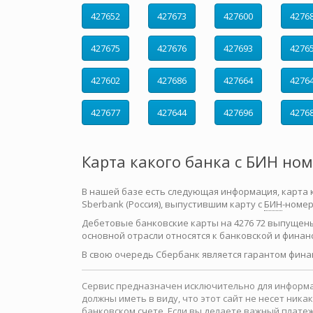
427652
427673
427600
4276
427675
427676
427693
4276
427602
427686
427664
4276
427677
427644
427696
4276
Карта какого банка с БИН но
В нашей базе есть следующая информация, карта как
Sberbank (Россия), выпустившим карту с
БИН
-номер
Дебетовые банковские карты на 4276 72 выпущен
основной отрасли относятся к банковской и финан
В свою очередь Сбербанк является гарантом фина
Сервис предназначен исключительно для информац
должны иметь в виду, что этот сайт не несет ни
банковском счете. Если вы делаете важный платеж