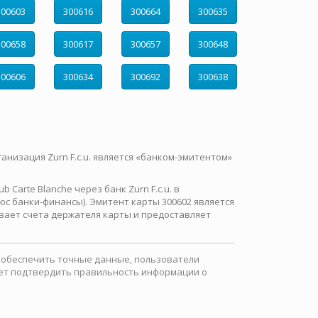
300603
300616
300664
300635
300658
300617
300657
300648
300606
300634
300692
300638
ганизация Zurn F.c.u. является «банком-эмитентом»
Carte Blanche через банк Zurn F.c.u. в
с банки-финансы). Эмитент карты 300602 является
вает счета держателя карты и предоставляет
ы обеспечить точные данные, пользователи
ожет подтвердить правильность информации о