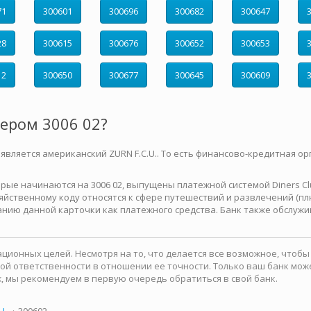
71
300601
300696
300682
300647
28
300615
300676
300652
300653
12
300650
300677
300645
300609
мером 3006 02?
 является американский ZURN F.C.U.. То есть финансово-кредитная ор
е начинаются на 3006 02, выпущены платежной системой Diners Club 
йственному коду относятся к сфере путешествий и развлечений (плю
нию данной карточки как платежного средства. Банк также обслужи
ионных целей. Несмотря на то, что делается все возможное, чтоб
какой ответственности в отношении ее точности. Только ваш банк м
, мы рекомендуем в первую очередь обратиться в свой банк.