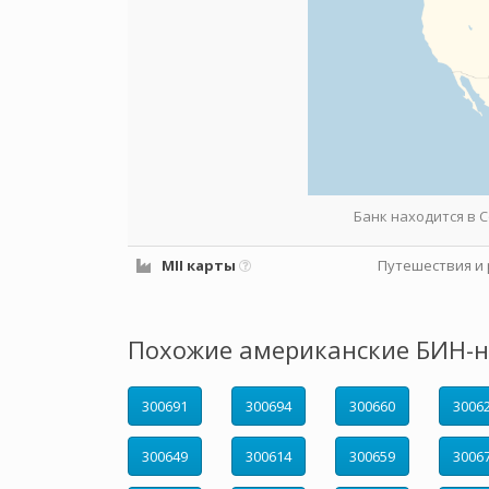
Банк находится в
MII карты
Путешествия и 
Похожие американские БИН-н
300691
300694
300660
3006
300649
300614
300659
3006