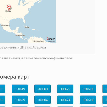
 Соединенных Штатах Америки
развлечения, а также банковское/финансовое
омера карт
20
300619
300688
300625
300621
70
300639
300604
300624
300611