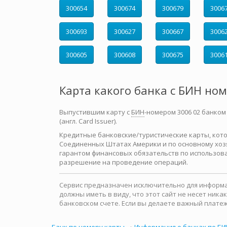
300654
300674
300679
3006
300693
300627
300667
3006
300605
300608
300675
3006
Карта какого банка с БИН но
Выпустившим карту с
БИН
-номером 3006 02 банком
(англ. Card Issuer).
Кредитные банковские/туристические карты, которы
Соединенных Штатах Америки и по основному хозя
гарантом финансовых обязательств по использова
разрешение на проведение операций.
Сервис предназначен исключительно для информац
должны иметь в виду, что этот сайт не несет ни
банковском счете. Если вы делаете важный платеж