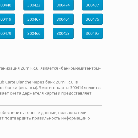
300440
300423
300474
300437
300419
300467
300464
300476
300479
300466
300453
300495
ганизация Zurn F.c.u. является «банком-эмитентом»
Carte Blanche через банк Zurn F.c.u. в
с банки-финансы). Эмитент карты 300414 является
вает счета держателя карты и предоставляет
ы обеспечить точные данные, пользователи
ожет подтвердить правильность информации о