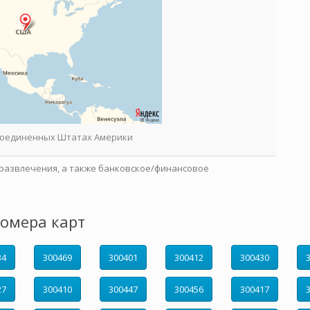
 Соединенных Штатах Америки
развлечения, а также банковское/финансовое
омера карт
34
300469
300401
300412
300430
27
300410
300447
300456
300417