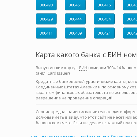
300498
300461
300416
3004
300429
300444
300454
3004
300411
300409
300421
3004
Карта какого банка с БИН но
Выпустившим карту с
БИН
-номером 3004 14 банком
(англ. Card Issuer).
Кредитные банковские/туристические карты, которы
Соединенных Штатах Америки и по основному хозя
гарантом финансовых обязательств по использова
разрешение на проведение операций.
Сервис предназначен исключительно для информац
должны иметь в виду, что этот сайт не несет ни
банковском счете. Если вы делаете важный платеж