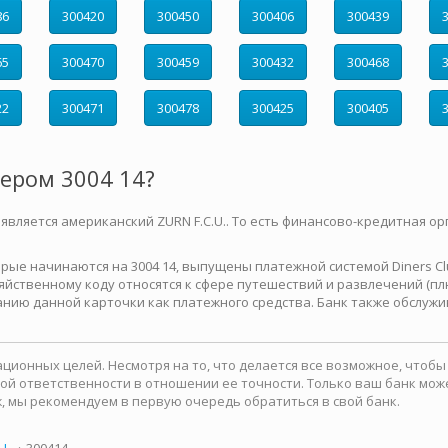
86
300420
300450
300406
300439
65
300470
300459
300432
300468
22
300471
300478
300425
300405
мером 3004 14?
 является американский ZURN F.C.U.. То есть финансово-кредитная ор
е начинаются на 3004 14, выпущены платежной системой Diners Club 
йственному коду относятся к сфере путешествий и развлечений (плю
нию данной карточки как платежного средства. Банк также обслужи
ионных целей. Несмотря на то, что делается все возможное, чтоб
какой ответственности в отношении ее точности. Только ваш банк м
, мы рекомендуем в первую очередь обратиться в свой банк.