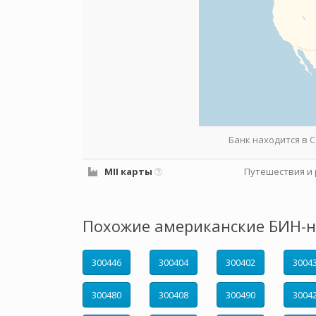
Банк находится в
MII карты
Путешествия и 
Похожие американские БИН-н
300446
300404
300402
3004
300480
300408
300490
3004